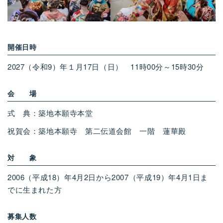
開催日時
2027（令和
9）
年１月
17
日
（
日
）
11
時
00
分～
15
時
30
分
会 場
式
典：築地本願寺本堂
祝賀会：築地本願寺 第二伝道会館 一階 蓮華殿
対 象
2006
（
平成
18）
年
4
月
2
日から
2007
（
平成
19）
年
4
月
1
日ま
でに生まれた方
募集人数