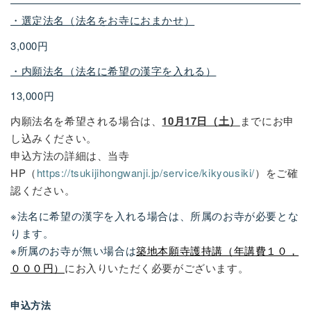
・選定法名
（
法名をお寺におまかせ
）
3,000円
・内願法名（法名に希望の漢字を入れる）
13,000円
内願法名を希望される場合は、
10月17日（土）
までにお申
し込みください。
申込方法の詳細は、当寺
HP（
https://tsukijihongwanji.jp/service/kikyousiki/
）をご確
認ください。
※法名に希望の漢字を入れる場合は、所属のお寺が必要とな
ります。
※所属のお寺が無い場合は
築地本願寺護持講（年講費１０，
０００円）
にお入りいただく必要がございます。
申込方法