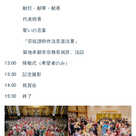
献灯・献華・献香
代表焼香
誓いの言葉
『宗祖讃仰作法音楽法要』
築地本願寺宗務長祝辞、法話
13:00 帰敬式（希望者のみ）
13:30 記念撮影
14:00 祝賀会
15:30 終了