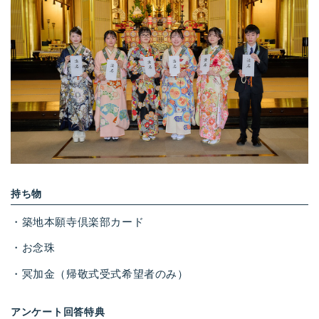
持ち物
・築地本願寺倶楽部カード
・お念珠
・冥加金（帰敬式受式希望者のみ）
アンケート回答特典