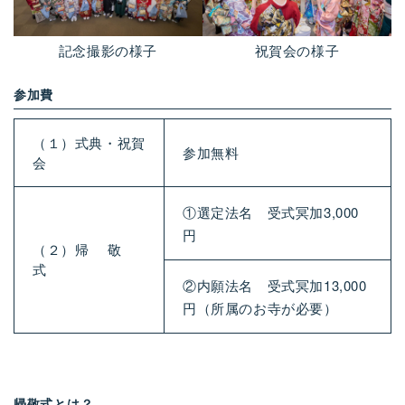
記念撮影の様子
祝賀会の様子
参加費
（１）式典・祝賀
参加無料
会
①選定法名 受式冥加
3,000
円
（２）帰 敬
式
②内願法名 受式冥加
13,000
円（所属のお寺が必要）
帰敬式とは？