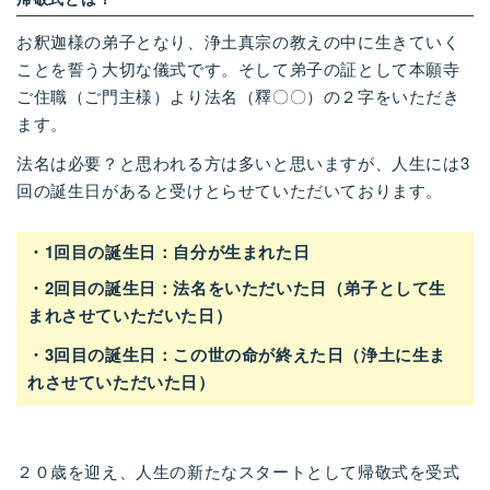
お
釈迦様
の弟子となり、浄土真宗の教えの中に生きていく
ことを誓う大切な儀式です。そして弟子の証として本願寺
ご
住職
（ご
門主
様）より
法名
（釋〇〇）の２字をいただき
ます。
法名は必要？と思われる方は多いと思いますが、人生には
3
回の誕生日があると受けとらせていただいております。
・
1
回目の誕生日：自分が生まれた日
・
2
回目の誕生日：法名をいただいた日
（
弟子として生
まれさせていただいた日
）
・
3
回目の誕生日：この世の命が終えた日
（
浄土に生ま
れさせていただいた日）
２０歳を迎え、人生の新たなスタートとして帰敬式を受式