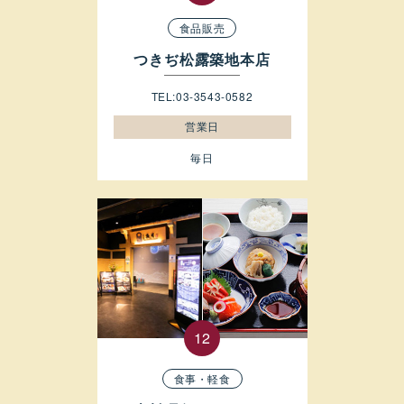
食品販売
つきぢ松露築地本店
TEL:03-3543-0582
営業日
毎日
食事・軽食