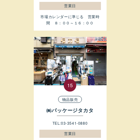
営業日
市場カレンダーに準じる 営業時
間 ８：００～１６：００
物品販売
㈱パッケージタカタ
TEL:03-3541-0880
営業日