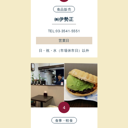
食品販売
㈱伊勢正
TEL:03-3541-5551
営業日
日・祝・水（市場休市日）以外
食事・軽食