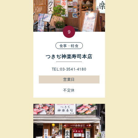
食事・軽食
つきぢ神楽寿司本店
TEL:03-3541-4180
営業日
不定休