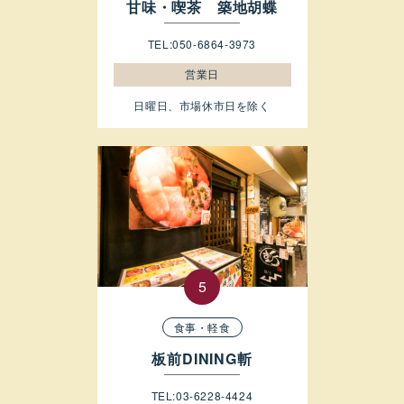
甘味・喫茶 築地胡蝶
TEL:050-6864-3973
営業日
日曜日、市場休市日を除く
食事・軽食
板前DINING斬
TEL:03-6228-4424